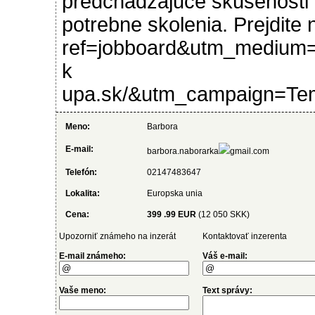
predchadzajuce skusenosti 
potrebne skolenia. Prejdite 
ref=jobboard&utm_medium=
k
upa.sk/&utm_campaign=Temp
Meno:
Barbora
E-mail:
barbora.naborarka
gmail.com
Telefón:
02147483647
Lokalita:
Europska unia
Cena:
399 .99 EUR
(12 050 SKK)
Upozorniť známeho na inzerát
Kontaktovať inzerenta
E-mail známeho:
Váš e-mail:
Vaše meno:
Text správy: