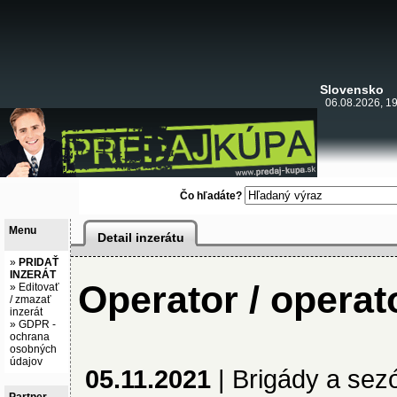
Slovensko
06.08.2026, 19
Čo hľadáte?
Menu
Detail inzerátu
»
PRIDAŤ
INZERÁT
Operator / operat
»
Editovať
/ zmazať
inzerát
»
GDPR -
ochrana
osobných
údajov
05.11.2021
|
Brigády a sez