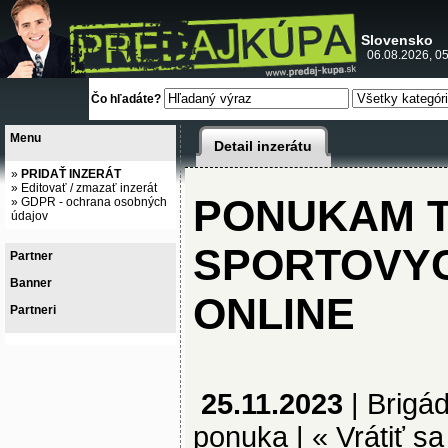
Slovensko
06.08.2026, 05
Čo hľadáte?
Menu
Detail inzerátu
»
PRIDAŤ INZERÁT
»
Editovať / zmazať inzerát
PONUKAM T
»
GDPR - ochrana osobných
údajov
SPORTOVY
Partner
Banner
ONLINE
Partneri
25.11.2023
|
Brigá
ponuka |
« Vrátiť sa