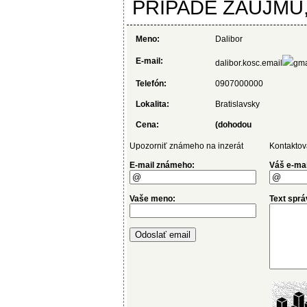
PRIPADE ZAUJMU,
Meno:
Dalibor
E-mail:
dalibor.kosc.email
gma
Telefón:
0907000000
Lokalita:
Bratislavsky
Cena:
(dohodou
Upozorniť známeho na inzerát
Kontaktov
E-mail známeho:
Váš e-mai
Vaše meno:
Text sprá